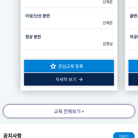
신재은
이상/난산 분만
골반초
신재은
정상 분만
자궁
김영남
내진을 통한 분만진행상태 확인
난관
안태규
관심교육 등록
외음부절개 봉합
피임
자세히 보기
이준호
제왕절개
박찬욱
교육 전체보기 +
자궁경부 원형결찰술
배진곤
공지사항
더보기